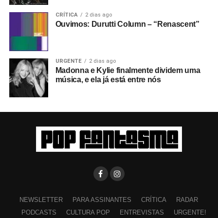
CRÍTICA
2 dias ago
Ouvimos: Durutti Column – “Renascent”
URGENTE
2 dias ago
Madonna e Kylie finalmente dividem uma
música, e ela já está entre nós
NEWSLETTER
PARA ASSINANTES
CRÍTICA
RADAR
PODCASTS
CULTURA POP
ENTREVISTAS
URGENTE!