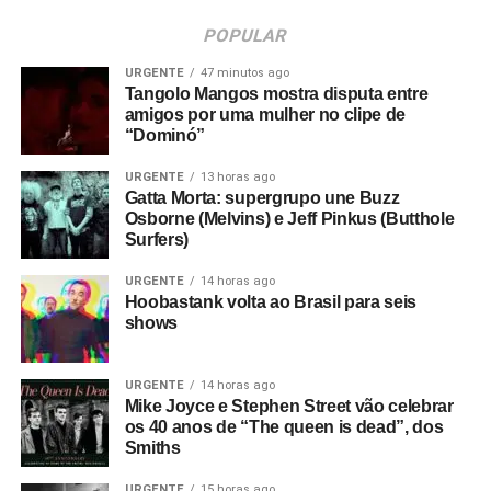
POPULAR
URGENTE
47 minutos ago
Tangolo Mangos mostra disputa entre
amigos por uma mulher no clipe de
“Dominó”
URGENTE
13 horas ago
Gatta Morta: supergrupo une Buzz
Osborne (Melvins) e Jeff Pinkus (Butthole
Surfers)
URGENTE
14 horas ago
Hoobastank volta ao Brasil para seis
shows
URGENTE
14 horas ago
Mike Joyce e Stephen Street vão celebrar
os 40 anos de “The queen is dead”, dos
Smiths
URGENTE
15 horas ago