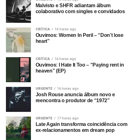
Malvisto e SHFR adiantam álbum
colaborativo com singles e convidados
CRÍTICA
16 horas ago
Ouvimos: Women In Peril – “Don’t lose
heart”
CRÍTICA
16 horas ago
Ouvimos: I Hate It Too – “Paying rent in
heaven” (EP)
URGENTE
16 horas ago
Josh Rouse anuncia álbum novo e
reencontra o produtor de “1972”
URGENTE
17 horas ago
Late Again transforma coincidência com
ex-relacionamentos em dream pop