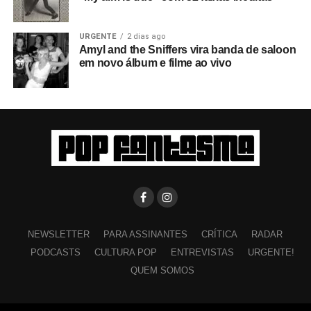
URGENTE
2 dias ago
Amyl and the Sniffers vira banda de saloon
em novo álbum e filme ao vivo
NEWSLETTER
PARA ASSINANTES
CRÍTICA
RADAR
PODCASTS
CULTURA POP
ENTREVISTAS
URGENTE!
QUEM SOMOS