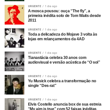
URGENTE
1 dia ago
A mosca pousou: ouça “The fly”, a
primeira inédita solo de Tom Waits desde
2011
URGENTE
1 dia ago
Toda a delicadeza do Mojave 3 volta às
lojas em relançamentos da 4AD
URGENTE
1 dia ago
Tianastácia celebra 30 anos com
audiovisual e versão acústica de “O sol”
URGENTE
1 dia ago
Yu Musick celebra a transformação no
single “Des-rat”
URGENTE
1 dia ago
Elvis Costello anuncia box de sua estreia
“My aim is true” com 52 faixas inéditas