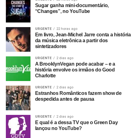
Sugar ganha mini-documentário,
“Changes”, no YouTube
URGENTE
22 horas ago
Em livro, Jean-Michel Jarre conta a história
da música eletrônica a partir dos
sintetizadores
URGENTE
2 dias ago
A BrooklynVegan pode acabar – e a
história envolve os irmãos do Good
Charlotte
URGENTE
2 dias ago
Estranhos Românticos fazem show de
despedida antes de pausa
URGENTE
2 dias ago
E qual é a dessa TV que o Green Day
lançou no YouTube?