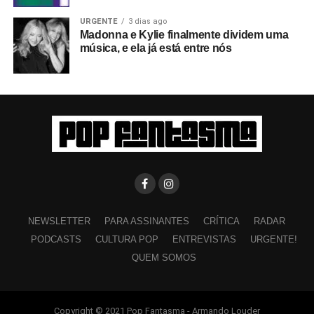
URGENTE
3 dias ago
Madonna e Kylie finalmente dividem uma
música, e ela já está entre nós
NEWSLETTER
PARA ASSINANTES
CRÍTICA
RADAR
PODCASTS
CULTURA POP
ENTREVISTAS
URGENTE!
QUEM SOMOS
Copyright © 2021 Pop Fantasma - Armando Louder