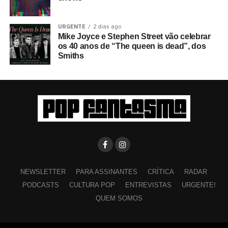
URGENTE
2 dias ago
Mike Joyce e Stephen Street vão celebrar
os 40 anos de “The queen is dead”, dos
Smiths
NEWSLETTER
PARA ASSINANTES
CRÍTICA
RADAR
PODCASTS
CULTURA POP
ENTREVISTAS
URGENTE!
QUEM SOMOS