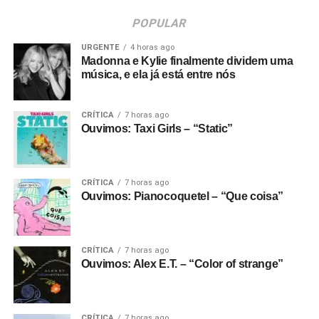
POPULAR
URGENTE
4 horas ago
Madonna e Kylie finalmente dividem uma
música, e ela já está entre nós
CRÍTICA
7 horas ago
Ouvimos: Taxi Girls – “Static”
CRÍTICA
7 horas ago
Ouvimos: Pianocoquetel – “Que coisa”
CRÍTICA
7 horas ago
Ouvimos: Alex E.T. – “Color of strange”
CRÍTICA
7 horas ago