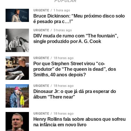
POPULAR
URGENTE
1 hora ago
Bruce Dickinson: “Meu próximo disco solo
é pesado pra c…!”
URGENTE
3 horas ago
DIIV muda de rumo com “The fountain”,
single produzido por A. G. Cook
URGENTE
18 horas ago
Por que Stephen Street virou “co-
produtor” de “The queen is dead”, dos
Smiths, 40 anos depois?
URGENTE
18 horas ago
Dinosaur Jr: o que já dá pra esperar do
álbum “There near”
URGENTE
18 horas ago
Henry Rollins fala sobre abusos que sofreu
na infância em novo livro