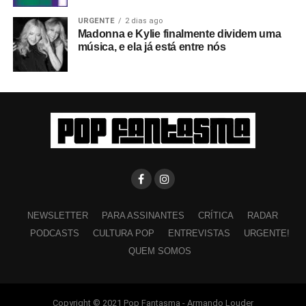
URGENTE
2 dias ago
Madonna e Kylie finalmente dividem uma
música, e ela já está entre nós
NEWSLETTER
PARA ASSINANTES
CRÍTICA
RADAR
PODCASTS
CULTURA POP
ENTREVISTAS
URGENTE!
QUEM SOMOS
Copyright © 2021 Pop Fantasma - Armando Louder