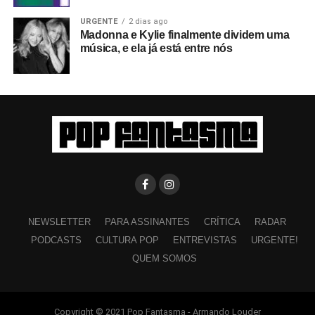
URGENTE
2 dias ago
Madonna e Kylie finalmente dividem uma
música, e ela já está entre nós
NEWSLETTER
PARA ASSINANTES
CRÍTICA
RADAR
PODCASTS
CULTURA POP
ENTREVISTAS
URGENTE!
QUEM SOMOS
Copyright © 2021 Pop Fantasma - Armando Louder