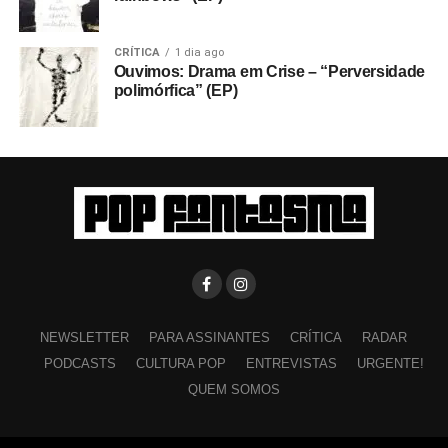
CRÍTICA
1 dia ago
Ouvimos: Drama em Crise – “Perversidade
polimórfica” (EP)
NEWSLETTER
PARA ASSINANTES
CRÍTICA
RADAR
PODCASTS
CULTURA POP
ENTREVISTAS
URGENTE!
QUEM SOMOS