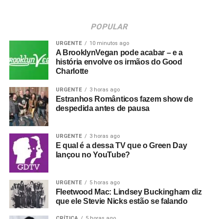
POPULAR
URGENTE
10 minutos ago
A BrooklynVegan pode acabar – e a
história envolve os irmãos do Good
Charlotte
URGENTE
3 horas ago
Estranhos Românticos fazem show de
despedida antes de pausa
URGENTE
3 horas ago
E qual é a dessa TV que o Green Day
lançou no YouTube?
URGENTE
5 horas ago
Fleetwood Mac: Lindsey Buckingham diz
que ele Stevie Nicks estão se falando
CRÍTICA
5 horas ago