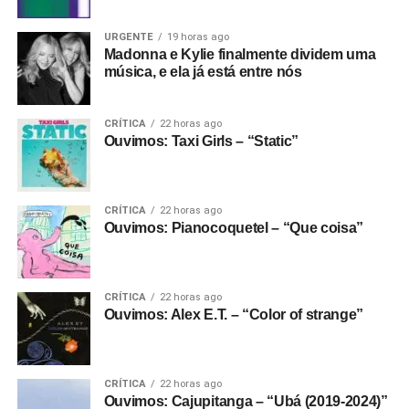
URGENTE
19 horas ago
Madonna e Kylie finalmente dividem uma
música, e ela já está entre nós
CRÍTICA
22 horas ago
Ouvimos: Taxi Girls – “Static”
CRÍTICA
22 horas ago
Ouvimos: Pianocoquetel – “Que coisa”
CRÍTICA
22 horas ago
Ouvimos: Alex E.T. – “Color of strange”
CRÍTICA
22 horas ago
Ouvimos: Cajupitanga – “Ubá (2019-2024)”