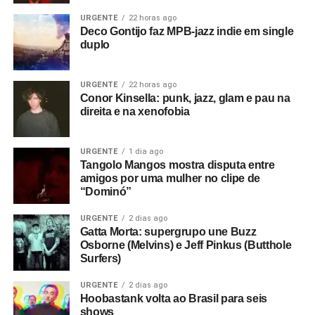
URGENTE
22 horas ago
Deco Gontijo faz MPB-jazz indie em single
duplo
URGENTE
22 horas ago
Conor Kinsella: punk, jazz, glam e pau na
direita e na xenofobia
URGENTE
1 dia ago
Tangolo Mangos mostra disputa entre
amigos por uma mulher no clipe de
“Dominó”
URGENTE
2 dias ago
Gatta Morta: supergrupo une Buzz
Osborne (Melvins) e Jeff Pinkus (Butthole
Surfers)
URGENTE
2 dias ago
Hoobastank volta ao Brasil para seis
shows