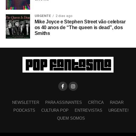
URGENTE
2 dias ago
Mike Joyce e Stephen Street vão celebrar
os 40 anos de “The queen is dead”, dos
Smiths
NEWSLETTER
PARA ASSINANTES
CRÍTICA
RADAR
PODCASTS
CULTURA POP
ENTREVISTAS
URGENTE!
QUEM SOMOS