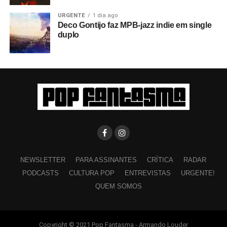
URGENTE
1 dia ago
Deco Gontijo faz MPB-jazz indie em single
duplo
NEWSLETTER
PARA ASSINANTES
CRÍTICA
RADAR
PODCASTS
CULTURA POP
ENTREVISTAS
URGENTE!
QUEM SOMOS
Copyright © 2021 Pop Fantasma - Armando Louder