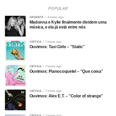
POPULAR
URGENTE
4 horas ago
Madonna e Kylie finalmente dividem uma
música, e ela já está entre nós
CRÍTICA
7 horas ago
Ouvimos: Taxi Girls – “Static”
CRÍTICA
7 horas ago
Ouvimos: Pianocoquetel – “Que coisa”
CRÍTICA
7 horas ago
Ouvimos: Alex E.T. – “Color of strange”
CRÍTICA
7 horas ago