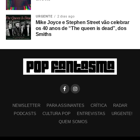
URGENTE
2 dias ago
Mike Joyce e Stephen Street vão celebrar
os 40 anos de “The queen is dead”, dos
Smiths
NEWSLETTER
PARA ASSINANTES
CRÍTICA
RADAR
PODCASTS
CULTURA POP
ENTREVISTAS
URGENTE!
QUEM SOMOS