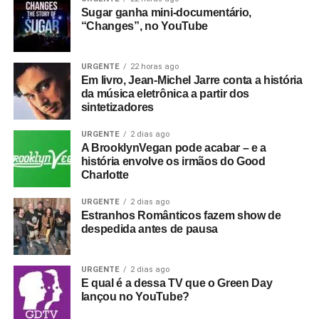
Sugar ganha mini-documentário,
“Changes”, no YouTube
URGENTE
22 horas ago
Em livro, Jean-Michel Jarre conta a história
da música eletrônica a partir dos
sintetizadores
URGENTE
2 dias ago
A BrooklynVegan pode acabar – e a
história envolve os irmãos do Good
Charlotte
URGENTE
2 dias ago
Estranhos Românticos fazem show de
despedida antes de pausa
URGENTE
2 dias ago
E qual é a dessa TV que o Green Day
lançou no YouTube?