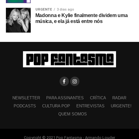
URGENTE
3 dias ago
Madonna e Kylie finalmente dividem uma
música, e ela já está entre nós
NEWSLETTER
PARA ASSINANTES
CRÍTICA
RADAR
PODCASTS
CULTURA POP
ENTREVISTAS
URGENTE!
QUEM SOMOS
Copyright © 2021 Pop Fantasma - Armando Louder