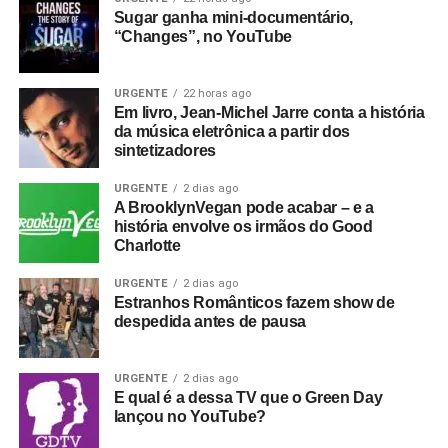
Sugar ganha mini-documentário,
“Changes”, no YouTube
URGENTE
22 horas ago
Em livro, Jean-Michel Jarre conta a história
da música eletrônica a partir dos
sintetizadores
URGENTE
2 dias ago
A BrooklynVegan pode acabar – e a
história envolve os irmãos do Good
Charlotte
URGENTE
2 dias ago
Estranhos Românticos fazem show de
despedida antes de pausa
URGENTE
2 dias ago
E qual é a dessa TV que o Green Day
lançou no YouTube?