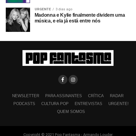
URGENTE
3 dias ago
Madonna e Kylie finalmente dividem uma
música, e ela já está entre nós
NEWSLETTER
PARA ASSINANTES
CRÍTICA
RADAR
PODCASTS
CULTURA POP
ENTREVISTAS
URGENTE!
QUEM SOMOS
Copyright © 2021 Pop Fantasma - Armando Louder