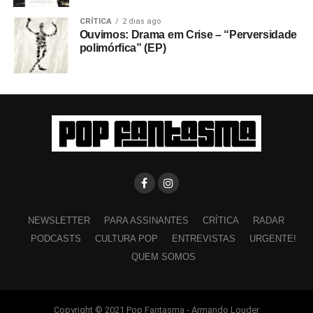
CRÍTICA
2 dias ago
Ouvimos: Drama em Crise – “Perversidade
polimórfica” (EP)
NEWSLETTER
PARA ASSINANTES
CRÍTICA
RADAR
PODCASTS
CULTURA POP
ENTREVISTAS
URGENTE!
QUEM SOMOS
Copyright © 2021 Pop Fantasma - Armando Louder