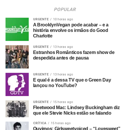
POPULAR
URGENTE
10 horas ago
A BrooklynVegan pode acabar – e a
história envolve os irmãos do Good
Charlotte
URGENTE
13 horas ago
Estranhos Românticos fazem show de
despedida antes de pausa
URGENTE
13 horas ago
E qual é a dessa TV que o Green Day
lançou no YouTube?
URGENTE
15 horas ago
Fleetwood Mac: Lindsey Buckingham diz
que ele Stevie Nicks estão se falando
CRÍTICA
15 horas ago
Ouvimos: Girlsweetvoiced – “Lovesweet”