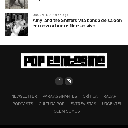
URGENTE
2 dias ago
Amyl and the Sniffers vira banda de saloon
em novo álbum e filme ao vivo
NEWSLETTER
PARA ASSINANTES
CRÍTICA
RADAR
PODCASTS
CULTURA POP
ENTREVISTAS
URGENTE!
QUEM SOMOS