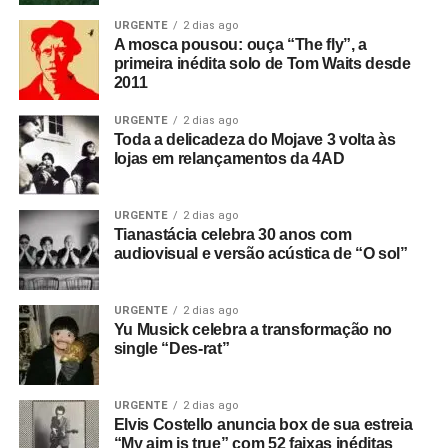
URGENTE
2 dias ago
A mosca pousou: ouça “The fly”, a
primeira inédita solo de Tom Waits desde
2011
URGENTE
2 dias ago
Toda a delicadeza do Mojave 3 volta às
lojas em relançamentos da 4AD
URGENTE
2 dias ago
Tianastácia celebra 30 anos com
audiovisual e versão acústica de “O sol”
URGENTE
2 dias ago
Yu Musick celebra a transformação no
single “Des-rat”
URGENTE
2 dias ago
Elvis Costello anuncia box de sua estreia
“My aim is true” com 52 faixas inéditas