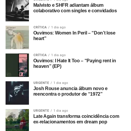
Malvisto e SHFR adiantam álbum
colaborativo com singles e convidados
CRÍTICA
1 dia ago
Ouvimos: Women In Peril – “Don’t lose
heart”
CRÍTICA
1 dia ago
Ouvimos: I Hate It Too – “Paying rent in
heaven” (EP)
URGENTE
1 dia ago
Josh Rouse anuncia álbum novo e
reencontra o produtor de “1972”
URGENTE
1 dia ago
Late Again transforma coincidência com
ex-relacionamentos em dream pop