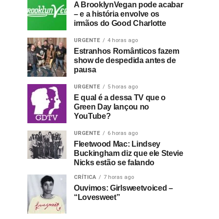
A BrooklynVegan pode acabar
– e a história envolve os
irmãos do Good Charlotte
URGENTE
4 horas ago
Estranhos Românticos fazem
show de despedida antes de
pausa
URGENTE
5 horas ago
E qual é a dessa TV que o
Green Day lançou no
YouTube?
URGENTE
6 horas ago
Fleetwood Mac: Lindsey
Buckingham diz que ele Stevie
Nicks estão se falando
CRÍTICA
7 horas ago
Ouvimos: Girlsweetvoiced –
“Lovesweet”