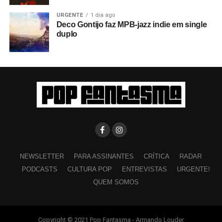
URGENTE
1 dia ago
Deco Gontijo faz MPB-jazz indie em single
duplo
NEWSLETTER
PARA ASSINANTES
CRÍTICA
RADAR
PODCASTS
CULTURA POP
ENTREVISTAS
URGENTE!
QUEM SOMOS
Copyright © 2021 Pop Fantasma - Armando Louder