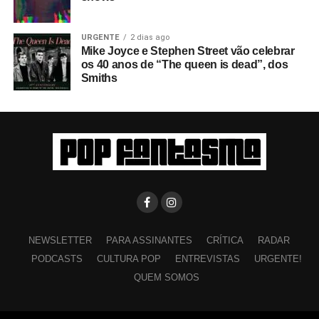
URGENTE
2 dias ago
Mike Joyce e Stephen Street vão celebrar
os 40 anos de “The queen is dead”, dos
Smiths
NEWSLETTER
PARA ASSINANTES
CRÍTICA
RADAR
PODCASTS
CULTURA POP
ENTREVISTAS
URGENTE!
QUEM SOMOS