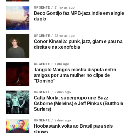
URGENTE
21 horas ago
Deco Gontijo faz MPB-jazz indie em single
duplo
URGENTE
22 horas ago
Conor Kinsella: punk, jazz, glam e pau na
direita e na xenofobia
URGENTE
1 dia ago
Tangolo Mangos mostra disputa entre
amigos por uma mulher no clipe de
“Dominó”
URGENTE
2 dias ago
Gatta Morta: supergrupo une Buzz
Osborne (Melvins) e Jeff Pinkus (Butthole
Surfers)
URGENTE
2 dias ago
Hoobastank volta ao Brasil para seis
shows