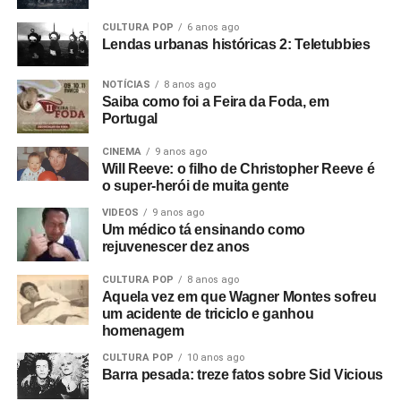
filmando em 8mm.
CULTURA POP
6 anos ago
E começamos um filme que não deu em nada. O show do
Lendas urbanas históricas 2: Teletubbies
The Panik na última noite do Electric Circus. Estava muito
NOTÍCIAS
8 anos ago
escuro e a filmagem ficou péssima. Acabou ficando de
Saiba como foi a Feira da Foda, em
lado. Aí o Rob me ligou e disse: “Estou empresariando
Portugal
uma banda nova chamada Warsaw e me perguntou se eu
queria ir vê-los no The Factory”.
CINEMA
9 anos ago
Will Reeve: o filho de Christopher Reeve é
Foto: Reprodução Internet
o super-herói de muita gente
Fui vê-los no antigo Russell Club e eles foram
absolutamente incríveis; me arrepiaram. Quis fazer algo
VIDEOS
9 anos ago
Um médico tá ensinando como
com eles naquele instante. Fui falar com o dono da loja
rejuvenescer dez anos
de discos local e contei a ele sobre o clube Bowden Vale
em Altrincham, onde eu tinha visto inúmeras bandas em
CULTURA POP
8 anos ago
Aquela vez em que Wagner Montes sofreu
1963-64, e disse que ele deveria voltar a promover
um acidente de triciclo e ganhou
shows.
homenagem
Mais tarde, apresentei-o ao Rob, que tinha um monte de
CULTURA POP
10 anos ago
Barra pesada: treze fatos sobre Sid Vicious
cópias do primeiro EP da banda que sobraram. Eles