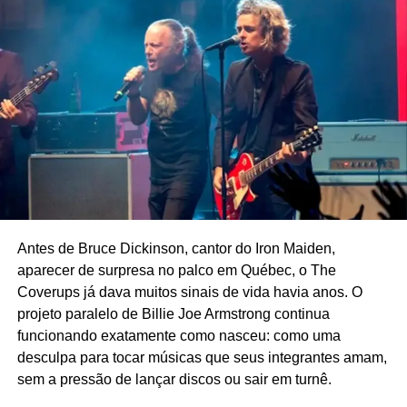
UP NEXT
“Viva hate”, estreia de Morrissey, faz aniversário
hoje
DON'T MISS
O especial renegado de Paul McCartney em 1973
Ricardo Schott
Ricardo Schott é jornalista, radialista, editor e principal
colaborador do POP FANTASMA.
Antes de Bruce Dickinson, cantor do Iron Maiden,
aparecer de surpresa no palco em Québec, o The
Coverups já dava muitos sinais de vida havia anos. O
projeto paralelo de Billie Joe Armstrong continua
funcionando exatamente como nasceu: como uma
desculpa para tocar músicas que seus integrantes amam,
sem a pressão de lançar discos ou sair em turnê.