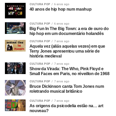
Adolf Hitler misturados com Anderton falando sobre
CULTURA POP
6 anos ago
campos de trabalho forçado em uma entrevista que ele
40 anos de hip hop num mashup
deu a Tony Wilson, curiosamente
(o criador da Factory
era apresentador de talk shows na TV)
. Ele dizia coisas
CULTURA POP
6 anos ago
como: “Eles serão obrigados a trabalhar como nunca
Big Fun In The Big Town: a era de ouro do
trabalharam antes”, e isso leva a uma montagem de
hip hop em um documentário holandês
anúncios e cenas de ruas do centro de Manchester. Este
CULTURA POP
7 anos ago
é o consumismo – o novo fascismo! Nesse ponto, era
Aquela vez (aliás aquelas vezes) em que
algo local, mas dava a sensação de que algo muito ruim
Terry Jones apresentou uma série de
história medieval
estava acontecendo e que se tornaria maior.
CULTURA POP
7 anos ago
Então você tem essa coisa de lei e ordem, esse fascismo
Show da Virada: The Who, Pink Floyd e
Small Faces em Paris, no réveillon de 1968
corporativo, e aí eu corto para a banda na sala de ensaio.
Parece ótimo, bem underground. Sabe, underground no
CULTURA POP
7 anos ago
sentido político, tipo a resistência francesa. Mas esse era
Bruce Dickinson canta Tom Jones num
roletrando musical britânico
um underground cultural. Eles eram a resistência contra
tudo isso lá fora.
CULTURA POP
7 anos ago
As origens da psicodelia estão na… art
O que era que havia de tão especial no Joy Division?
nouveau?