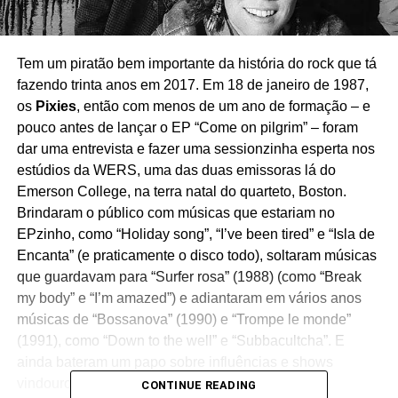
Tem um piratão bem importante da história do rock que tá
fazendo trinta anos em 2017. Em 18 de janeiro de 1987,
os
Pixies
, então com menos de um ano de formação – e
pouco antes de lançar o EP “Come on pilgrim” – foram
dar uma entrevista e fazer uma sessionzinha esperta nos
estúdios da WERS, uma das duas emissoras lá do
Emerson College, na terra natal do quarteto, Boston.
Brindaram o público com músicas que estariam no
EPzinho, como “Holiday song”, “I’ve been tired” e “Isla de
Encanta” (e praticamente o disco todo), soltaram músicas
que guardavam para “Surfer rosa” (1988) (como “Break
my body” e “I’m amazed”) e adiantaram em vários anos
músicas de “Bossanova” (1990) e “Trompe le monde”
(1991), como “Down to the well” e “Subbacultcha”. E
ainda bateram um papo sobre influências e shows
vindouros.
CONTINUE READING