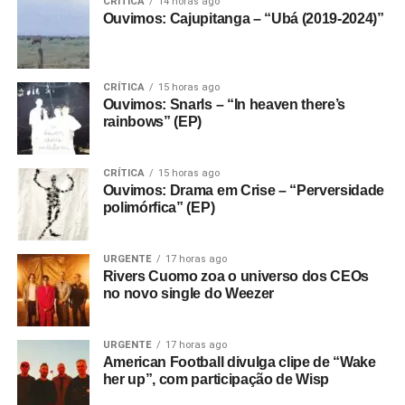
CRÍTICA
14 horas ago
Ouvimos: Cajupitanga – “Ubá (2019-2024)”
Bowie, num encontro improvável que reuniu dois dos
nomes mais conhecidos do rock em um contexto bastante
informal.
CRÍTICA
15 horas ago
Houve uma outra novidade recente, que rolou durante o
Ouvimos: Snarls – “In heaven there’s
rainbows” (EP)
show da banda no Roxy, na Califórnia, dia 21, uma
segunda-feira. Antes de tocar
Drain you
, clássico do
Nirvana (do disco
Nevermind
, de 1991), Armstrong
CRÍTICA
15 horas ago
dedicou a música a Jennifer Finch, baixista do L7, que
Ouvimos: Drama em Crise – “Perversidade
polimórfica” (EP)
morreu recentemente. Antes, Adrienne Armstrong, esposa
do músico, havia doado US$ 5 mil para uma campanha
criada para ajudar a custear o tratamento de Finch.
URGENTE
17 horas ago
Rivers Cuomo zoa o universo dos CEOs
no novo single do Weezer
URGENTE
17 horas ago
Não foi só isso que tornou o filme uma lenda: Whitehead
American Football divulga clipe de “Wake
não fez um simples filme-concerto e decidiu dar – por
her up”, com participação de Wisp
conta própria – dimensões políticas ao Joy Division.