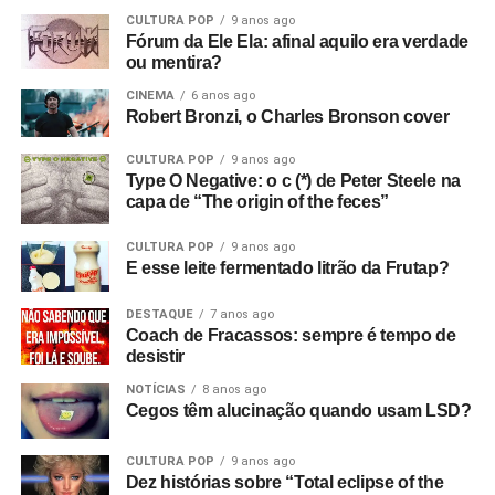
estavam sem dinheiro, então venderam tudo para o dono
CULTURA POP
9 anos ago
da loja de discos, e ele as colocou para tocar em Bowden
Fórum da Ele Ela: afinal aquilo era verdade
Vale. E era isso que eu queria desde o início, sabe? Eu
ou mentira?
queria filmar a banda. Então, aluguei alguns andaimes e
CINEMA
6 anos ago
equipamentos e fiz tudo.
Robert Bronzi, o Charles Bronson cover
Com que equipamento você filmou?
Bom, tudo custou
CULTURA POP
9 anos ago
Type O Negative: o c (*) de Peter Steele na
setenta e duas libras, o que eu achei um absurdo!
(risos)
capa de “The origin of the feces”
Filmei com uma câmera de cinema Hannimex baratinha,
a primeira câmera que tive. Usei um filme da Agfa que
CULTURA POP
9 anos ago
lançaram na época, que tinha uma faixa de som, mas
E esse leite fermentado litrão da Frutap?
vinha num cartucho silencioso e o som era adicionado
depois, no projetor. Então filmei sem som e gravei o áudio
DESTAQUE
7 anos ago
Coach de Fracassos: sempre é tempo de
num gravador de rolo. Era para sincronizar depois, mas
desistir
não funcionou! Filmei a vinte e quatro quadros por
NOTÍCIAS
8 anos ago
segundo, mas só funcionou a dezoito.
Cegos têm alucinação quando usam LSD?
Só descobri depois! Filmei tudo com uma câmera e só
CULTURA POP
9 anos ago
tinha dinheiro para três cartuchos. Cerca de nove
Dez histórias sobre “Total eclipse of the