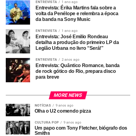
ENTREVISTA
1 ano ago
Entrevista: Érika Martins fala sobre a
volta da Penélope e relembra a época
da banda na Sony Music
ENTREVISTA
1 ano ago
Entrevista: José Emilio Rondeau
detalha a produção do primeiro LP da
Legião Urbana no livro “Será!”
ENTREVISTA
2 anos ago
Entrevista: Quântico Romance, banda
de rock gótico do Rio, prepara disco
para breve
MORE NEWS
NOTÍCIAS
9 anos ago
Olha o U2 comendo pizza
CULTURA POP
9 anos ago
Um papo com Tony Fletcher, biógrafo dos
Smiths