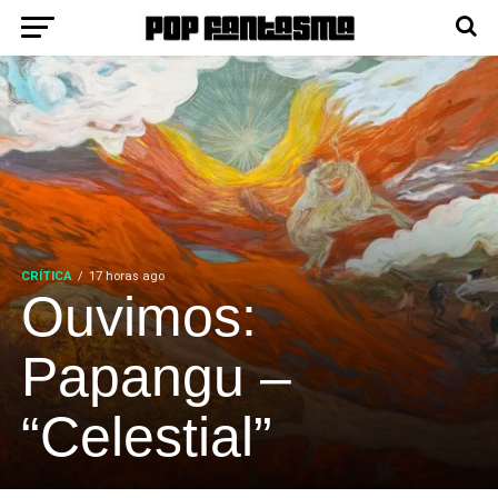
CRÍTICA
17 horas ago
Ouvimos:
Papangu –
“Celestial”