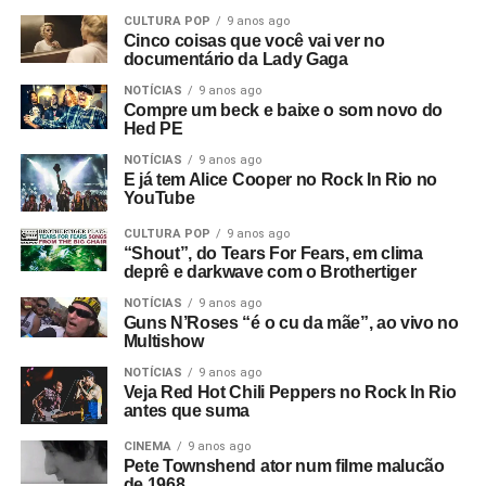
CULTURA POP
9 anos ago
Cinco coisas que você vai ver no
documentário da Lady Gaga
NOTÍCIAS
9 anos ago
Compre um beck e baixe o som novo do
Hed PE
NOTÍCIAS
9 anos ago
E já tem Alice Cooper no Rock In Rio no
YouTube
CULTURA POP
9 anos ago
“Shout”, do Tears For Fears, em clima
deprê e darkwave com o Brothertiger
NOTÍCIAS
9 anos ago
Guns N’Roses “é o cu da mãe”, ao vivo no
Multishow
NOTÍCIAS
9 anos ago
Veja Red Hot Chili Peppers no Rock In Rio
antes que suma
CINEMA
9 anos ago
Pete Townshend ator num filme malucão
de 1968