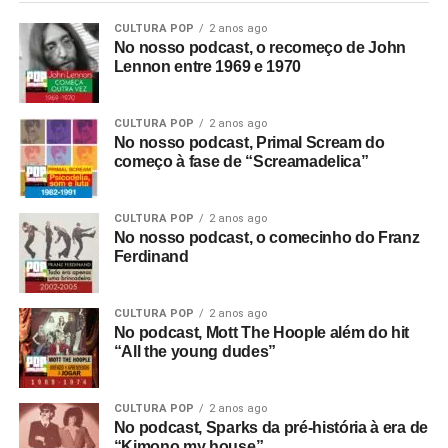
CULTURA POP
2 anos ago
No nosso podcast, o recomeço de John
Lennon entre 1969 e 1970
CULTURA POP
2 anos ago
No nosso podcast, Primal Scream do
começo à fase de “Screamadelica”
CULTURA POP
2 anos ago
No nosso podcast, o comecinho do Franz
Ferdinand
CULTURA POP
2 anos ago
No podcast, Mott The Hoople além do hit
“All the young dudes”
CULTURA POP
2 anos ago
No podcast, Sparks da pré-história à era de
“Kimono my house”