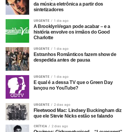
da música eletrônica a partir dos
sintetizadores
URGENTE
1 dia ago
A BrooklynVegan pode acabar – e a
história envolve os irmãos do Good
Charlotte
URGENTE
1 dia ago
Estranhos Românticos fazem show de
despedida antes de pausa
URGENTE
1 dia ago
E qual é a dessa TV que o Green Day
lançou no YouTube?
URGENTE
2 dias ago
Fleetwood Mac: Lindsey Buckingham diz
que ele Stevie Nicks estão se falando
CRÍTICA
2 dias ago
Ouvimos: Girlsweetvoiced – “Lovesweet”