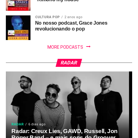
CULTURA POP
2 anos ago
No nosso podcast, Grace Jones
revolucionando o pop
MORE PODCASTS
RADAR
RADAR
6 dias ago
Radar: Creux Lies, GAWD, Russell, Jon
Roger Band – e mais sons do Groover