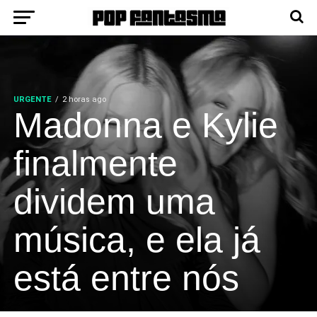
URGENTE
2 horas ago
Madonna e Kylie
finalmente
dividem uma
música, e ela já
está entre nós