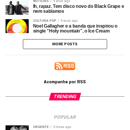
NOTÍCIAS
9 anos ago
Ih, rapaz. Tem disco novo do Black Grape e
nem sabíamos
CULTURA POP
9 anos ago
Noel Gallagher e a banda que inspirou o
single “Holy mountain”, o Ice Cream
MORE POSTS
Acompanhe por RSS
TRENDING
POPULAR
URGENTE
2 horas ago