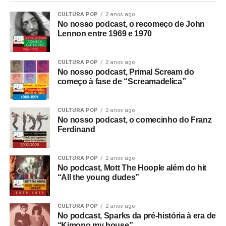
CULTURA POP
2 anos ago
No nosso podcast, o recomeço de John
Lennon entre 1969 e 1970
CULTURA POP
2 anos ago
No nosso podcast, Primal Scream do
começo à fase de “Screamadelica”
CULTURA POP
2 anos ago
No nosso podcast, o comecinho do Franz
Ferdinand
CULTURA POP
2 anos ago
No podcast, Mott The Hoople além do hit
“All the young dudes”
CULTURA POP
2 anos ago
No podcast, Sparks da pré-história à era de
“Kimono my house”