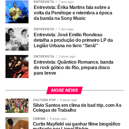
ENTREVISTA
1 ano ago
Entrevista: Érika Martins fala sobre a
volta da Penélope e relembra a época
da banda na Sony Music
ENTREVISTA
1 ano ago
Entrevista: José Emilio Rondeau
detalha a produção do primeiro LP da
Legião Urbana no livro “Será!”
ENTREVISTA
2 anos ago
Entrevista: Quântico Romance, banda
de rock gótico do Rio, prepara disco
para breve
MORE NEWS
CULTURA POP
9 anos ago
Silvio Santos em clima de bad trip, com As
Colegas de Trabalho
CINEMA
9 anos ago
Curtis Mayfield vai ganhar filme biográfico
realizado por Lionel Richie