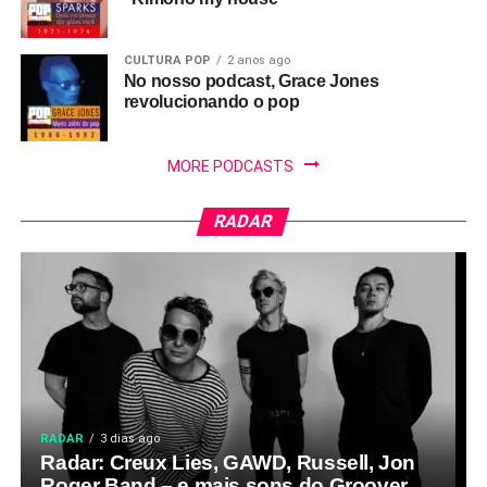
CULTURA POP
2 anos ago
No nosso podcast, Grace Jones
revolucionando o pop
MORE PODCASTS
RADAR
RADAR
3 dias ago
Radar: Creux Lies, GAWD, Russell, Jon
Roger Band – e mais sons do Groover