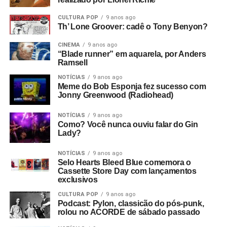
CULTURA POP
9 anos ago
Th’ Lone Groover: cadê o Tony Benyon?
CINEMA
9 anos ago
“Blade runner” em aquarela, por Anders
Ramsell
NOTÍCIAS
9 anos ago
Meme do Bob Esponja fez sucesso com
Jonny Greenwood (Radiohead)
NOTÍCIAS
9 anos ago
Como? Você nunca ouviu falar do Gin
Lady?
NOTÍCIAS
9 anos ago
Selo Hearts Bleed Blue comemora o
Cassette Store Day com lançamentos
exclusivos
CULTURA POP
9 anos ago
Podcast: Pylon, classicão do pós-punk,
rolou no ACORDE de sábado passado