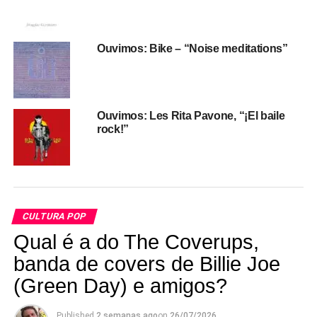
Ouvimos: Bike – “Noise meditations”
Ouvimos: Les Rita Pavone, “¡El baile
E enfim, se você andou desaparecido da galáxia de 2000
rock!”
pra cá, segue aí o vídeo do “Bátima” e uma entrevista com
os criadores do vídeo no “Agora é tarde”, que era
apresentado por Danilo Gentili no SBT.
https://www.youtube.com/watch?v=4pcJSn791IE
CULTURA POP
Qual é a do The Coverups,
banda de covers de Billie Joe
(Green Day) e amigos?
Published
2 semanas ago
on
26/07/2026