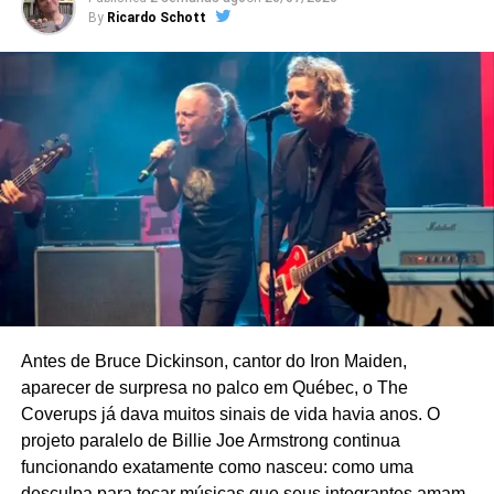
By
Ricardo Schott
Se você em algum momento da vida já se perguntou
Antes de Bruce Dickinson, cantor do Iron Maiden,
quem é Odair Cabeça de Poeta, e resolveu googlar, já
aparecer de surpresa no palco em Québec, o The
deve ter descoberto duas coisas.
A primeira é que, numa
Coverups já dava muitos sinais de vida havia anos. O
outra ocasião, o cantor e compositor apareceu no próprio
projeto paralelo de Billie Joe Armstrong continua
“Agora é tarde”, do Danilo Gentili, ao lado dos dois
funcionando exatamente como nasceu: como uma
criadores da dublagem
– que resolveram lançar um livro
desculpa para tocar músicas que seus integrantes amam,