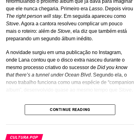
reformulando o próximo álbum que já dava para imaginar
Clássicos de Ramones, David Bowie, The Clash, Cheap
que ele nunca chegaria. Primeiro era
Lasso
. Depois virou
Trick, Joan Jett, Tom Petty, Misfits, Nirvana, Rolling
The right person will stay
. Em seguida apareceu como
Stones e até Strokes costumam aparecer nas
Stove
. Agora a cantora resolveu complicar um pouco
apresentações, que muitas vezes são anunciadas poucas
mais o roteiro: além de
Stove
, ela diz que também está
horas antes de acontecer. Diferentemente de outros
preparando um segundo álbum inédito.
projetos paralelos de Billie Joe, como Foxboro Hot Tubs e
The Longshot, o The Coverups nunca teve a intenção de
A novidade surgiu em uma publicação no Instagram,
gravar músicas próprias. A proposta é apenas revisitar
onde Lana contou que o disco extra nasceu durante o
clássicos em um ambiente intimista, recriando um pouco
mesmo processo criativo do sucessor de
Did you know
da atmosfera dos primeiros dias do Green Day nos clubes
that there’s a tunnel under Ocean Blvd
. Segundo ela, o
da região de Berkeley e Oakland.
novo trabalho funciona como uma espécie de “companion
album”, desenvolvido quase ao mesmo tempo que
Stove
.
POP FANTASMA: O repertório do novo disco foi
Os
bastidores
do raro
Joy Division – A Malcolm
quase todo feito nos anos 1970. Ele estava guardado
CONTINUE READING
Whitehead Film
, que ganha lançamento oficial
como? Nas memórias de vocês?
MARCO POLO (AVE SANGRIA):
Tava na memória.
A cantora também afirmou que esse segundo disco surgiu
Nenhum de nós deixou de fazer música. A gente se
das transformações pessoais e criativas que viveu nos
dedicou a outras atividades para sobreviver, mas
CULTURA POP
últimos quatro anos, funcionando como uma espécie de