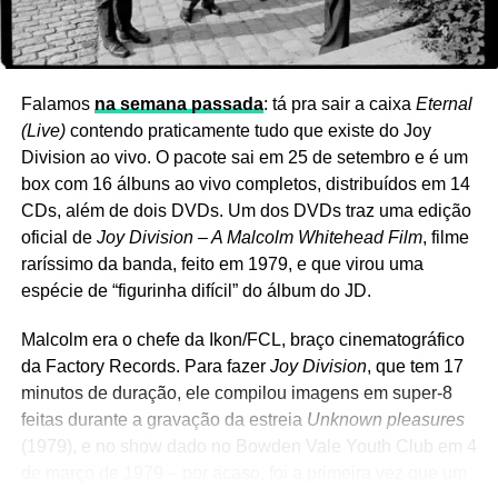
Depois fui tradutor de livros de bang bang, aquelas
edições que vendiam em bancas de jornal. Fui jornalista
free lancer da editora Bloch, na
Fatos e Fotos.
Trabalhei
Ver essa foto no Instagram
na
Fair play
, acho que foi a primeira revista masculina
Falamos
na semana passada
: tá pra sair a caixa
Eternal
que teve no Brasil. E fiz shows também. Fiz Projeto
(Live)
contendo praticamente tudo que existe do Joy
Pixinguinha, fiz um show de abertura para a Nara Leão
Division ao vivo. O pacote sai em 25 de setembro e é um
no Teatro do Parque no Recife, uma turnê com Belchior
box com 16 álbuns ao vivo completos, distribuídos em 14
por vários estados…
CDs, além de dois DVDs. Um dos DVDs traz uma edição
oficial de
Joy Division – A Malcolm Whitehead Film
, filme
Isso já solo?
Sim, como artista solo. Passei com ele por
raríssimo da banda, feito em 1979, e que virou uma
Rio de Janeiro, Salvador, Ilhéus, Recife, Maceió,
espécie de “figurinha difícil” do álbum do JD.
Fortaleza. A partir de 2008 houve uma redescoberta do
nosso trabalho através da internet. Os jovens começaram
Malcolm era o chefe da Ikon/FCL, braço cinematográfico
a descobrir o trabalho do Ave Sangria e começaram a
da Factory Records. Para fazer
Joy Division
, que tem 17
querer shows da gente, Em 2008 a prefeitura do Recife
minutos de duração, ele compilou imagens em super-8
convidou a gente para fazer um show no Pátio São
Um post compartilhado por LANA DEL REY (@honeymoon)
feitas durante a gravação da estreia
Unknown pleasures
Pedro, e a partir daí… Em 2014 conseguimos reunir a
(1979), e no show dado no Bowden Vale Youth Club em 4
banda para um show comemorativo de 40 anos do nosso
de março de 1979 – por acaso, foi a primeira vez que um
Ela também afirmou que ambos já têm capas prontas e
show de despedida, no Teatro Santa Isabel. Na verdade