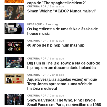
furar, seu filho da puta!”
(risos)
capa de “The spaghetti incident?”
Anderton, o chefe de polícia de Manchester na época. Ele
CULTURA POP
5 anos ago
foi um precursor de Thatcher, pois era de extrema-direita,
Simon Wright: “AC/DC? Nunca mais vi”
religioso e queria reprimir os jovens.
DESTAQUE
5 anos ago
Então o filme passa de “O Desvanecimento de uma Nova
Os ingredientes de uma faixa clássica de
Aurora” para o tema nazista. Mas não era uma nova
house music
aurora, era um retorno ao passado. Ouvimos discursos de
CULTURA POP
6 anos ago
Adolf Hitler misturados com Anderton falando sobre
40 anos de hip hop num mashup
campos de trabalho forçado em uma entrevista que ele
deu a Tony Wilson, curiosamente
(o criador da Factory
CULTURA POP
6 anos ago
era apresentador de talk shows na TV)
. Ele dizia coisas
Big Fun In The Big Town: a era de ouro do
como: “Eles serão obrigados a trabalhar como nunca
hip hop em um documentário holandês
trabalharam antes”, e isso leva a uma montagem de
CULTURA POP
7 anos ago
anúncios e cenas de ruas do centro de Manchester. Este
Aquela vez (aliás aquelas vezes) em que
é o consumismo – o novo fascismo! Nesse ponto, era
Terry Jones apresentou uma série de
algo local, mas dava a sensação de que algo muito ruim
história medieval
estava acontecendo e que se tornaria maior.
CULTURA POP
7 anos ago
Show da Virada: The Who, Pink Floyd e
Então você tem essa coisa de lei e ordem, esse fascismo
Small Faces em Paris, no réveillon de 1968