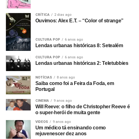
Como surgiu seu filme?
Aconteceu porque eu já era
CRÍTICA
2 dias ago
amigo do Rob
(Gretton)
desde que trabalhávamos no
Ouvimos: Alex E.T. – “Color of strange”
aeroporto e depois quando ele era DJ no Rafters. Eu
costumava ir lá assistir bandas e o Rob acabou
CULTURA POP
6 anos ago
empresariando uma banda chamada The Panik. Eu
Lendas urbanas históricas 8: Setealém
estava começando como cineasta na época, autodidata,
filmando em 8mm.
CULTURA POP
6 anos ago
Lendas urbanas históricas 2: Teletubbies
E começamos um filme que não deu em nada. O show do
The Panik na última noite do Electric Circus. Estava muito
NOTÍCIAS
8 anos ago
Saiba como foi a Feira da Foda, em
escuro e a filmagem ficou péssima. Acabou ficando de
Portugal
lado. Aí o Rob me ligou e disse: “Estou empresariando
uma banda nova chamada Warsaw e me perguntou se eu
CINEMA
9 anos ago
Will Reeve: o filho de Christopher Reeve é
queria ir vê-los no The Factory”.
o super-herói de muita gente
Foto: Reprodução Internet
Fui vê-los no antigo Russell Club e eles foram
VIDEOS
9 anos ago
Um médico tá ensinando como
absolutamente incríveis; me arrepiaram. Quis fazer algo
Nesse período, mais ou menos, vocês entraram na
rejuvenescer dez anos
com eles naquele instante. Fui falar com o dono da loja
Continental. Como vocês entraram na gravadora?