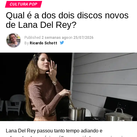
CULTURA POP
Qual é a dos dois discos novos
de Lana Del Rey?
Published
2 semanas ago
on
25/07/2026
By
Ricardo Schott
Criado em 2018, o grupo reúne integrantes e
colaboradores do Green Day em apresentações
Batemos um papo com Marco para lembrar histórias do
pequenas, normalmente em clubes da Califórnia. A
grupo e saber um pouco da gravação do disco novo.
formação original contava com Billie Joe Armstrong (voz e
Sabe aquelas lendas de que os músicos andavam
guitarra), Mike Dirnt (baixo e voz), Jason White (guitarra),
armados com peixeiras e se beijavam na boca no palco?
Bill Schneider (baixo) e Chris Dugan (bateria) – Mike e
Lê aí que tem tudo explicado.
Jason são os únicos que fazem parte também do Green
Day, sendo que Jason atua como músico de turnê. Nos
últimos anos, porém, Dirnt deixou de participar dos
shows, e o The Coverups passou a atuar como quarteto.
Lana Del Rey passou tanto tempo adiando e
O repertório é uma carta de amor ao rock e ao punk.