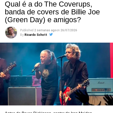
Qual é a do The Coverups,
banda de covers de Billie Joe
(Green Day) e amigos?
Published
2 semanas ago
on
26/07/2026
By
Ricardo Schott
O problema é que a música, que já tocava no rádio, era
cantada justamente por Marco Polo. A canção acabou
censurada e o disco foi recolhido das lojas. O grupo
achou mais seguro encerrar atividades. Marco foi se
dedicar ao jornalismo, profissão que já tinha antes da
banda, e os outros integrantes foram tocar com Alceu
Valença – boa parte do Ave Sangria pode ser ouvida em