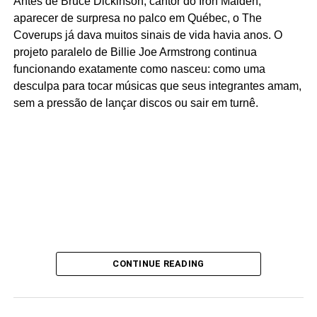
Antes de Bruce Dickinson, cantor do Iron Maiden,
Vivo!
, disco ao vivo de Alceu lançado em 1976. Paulo
aparecer de surpresa no palco em Québec, o The
Rafael, você deve saber, é guitarrista de Alceu até hoje.
Coverups já dava muitos sinais de vida havia anos. O
projeto paralelo de Billie Joe Armstrong continua
funcionando exatamente como nasceu: como uma
desculpa para tocar músicas que seus integrantes amam,
sem a pressão de lançar discos ou sair em turnê.
CONTINUE READING