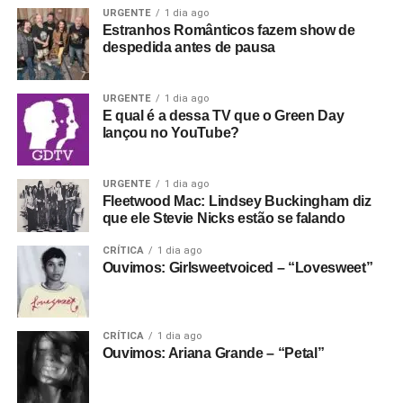
criada para ajudar a custear o tratamento de Finch.
estava muito lesionado em termos de saúde.
URGENTE
1 dia ago
Estranhos Românticos fazem show de
despedida antes de pausa
URGENTE
1 dia ago
Não foi só isso que tornou o filme uma lenda: Whitehead
E qual é a dessa TV que o Green Day
não fez um simples filme-concerto e decidiu dar – por
lançou no YouTube?
conta própria – dimensões políticas ao Joy Division.
Ele enquadrou o Joy Division como uma resposta ao
URGENTE
1 dia ago
Fleetwood Mac: Lindsey Buckingham diz
clima social britânico do fim dos anos 1970, à ascensão
que ele Stevie Nicks estão se falando
do thatcherismo e ao autoritarismo. O filme intercala
imagens da banda com entrevistas com um sujeito
CRÍTICA
1 dia ago
Ouvimos: Girlsweetvoiced – “Lovesweet”
chamado James Anderton, chefe de polícia da Grande
Manchester e tido por artistas, jovens e membros da
comunidade gay local como um agente da repressão.
CRÍTICA
1 dia ago
Ouvimos: Ariana Grande – “Petal”
Há também referências ao romance
House of dolls
, de
Yehiel Dinur, que popularizou o termo “joy division” (como
referência aos grupos de mulheres judias aprisionadas