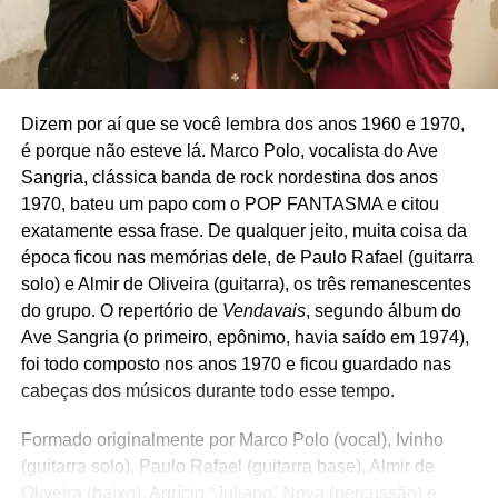
Dizem por aí que se você lembra dos anos 1960 e 1970,
é porque não esteve lá. Marco Polo, vocalista do Ave
Sangria, clássica banda de rock nordestina dos anos
1970, bateu um papo com o POP FANTASMA e citou
exatamente essa frase. De qualquer jeito, muita coisa da
época ficou nas memórias dele, de Paulo Rafael (guitarra
solo) e Almir de Oliveira (guitarra), os três remanescentes
do grupo. O repertório de
Vendavais
, segundo álbum do
Ave Sangria (o primeiro, epônimo, havia saído em 1974),
foi todo composto nos anos 1970 e ficou guardado nas
cabeças dos músicos durante todo esse tempo.
Formado originalmente por Marco Polo (vocal), Ivinho
(guitarra solo), Paulo Rafael (guitarra base), Almir de
Oliveira (baixo), Agrício “Juliano” Noya (percussão) e